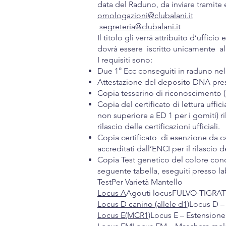
data del Raduno, da inviare tramite 
omologazioni@clubalani.it
segreteria@clubalani.it
Il titolo gli verrà attribuito d’uff
dovrà essere iscritto unicamente al
I requisiti sono:
Due 1° Ecc conseguiti in raduno nel
Attestazione del deposito DNA press
Copia tesserino di riconoscimento (pa
Copia del certificato di lettura uffi
non superiore a ED 1 per i gomiti) ri
rilascio delle certificazioni ufficiali.
Copia certificato di esenzione da ca
accreditati dall’ENCI per il rilascio 
Copia Test genetico del colore conos
seguente tabella, eseguiti presso lab
TestPer Varietà Mantello
Locus A
Agouti locusFULVO-TIGR
Locus D canino (allele d1)
Locus D –
Locus E(MCR1)
Locus E – Estension