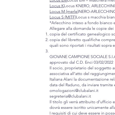
Locus EM
Locus EM – Maschera me
Locus K
Locus KNERO, ARLECCHIN
Locus M (merle)
NERO-ARLECCHIN
Locus S (MITF)
Locus s macchia bia
*Arlecchino inteso a fondo bianco 
Allegare alla domanda le copie dei re
copia del certificato genealogico solo
copia del libretto qualifiche compre
quali sono riportati i risultati sopra 
GIOVANE CAMPIONE SOCIALE S.I.
approvato dal C.D. Enci 03/02/2022
Il socio, proprietario del soggetto 
associativa all’atto del raggiungimen
Italiana Alani la documentazione relat
data del Raduno, da inviare tramite e
omologazioni@clubalani.it
segreteria@clubalani.it
Il titolo gli verrà attribuito d’uffi
dovrà essere iscritto unicamente al
I requisiti di cui deve essere in pos