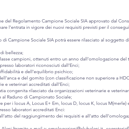
ne del Regolamento Campione Sociale SIA approvato dal Consigli
inare l’entrata in vigore dei nuovi requisiti previsti per il cons
olo di Campione Sociale SIA potrà essere rilasciato al soggetto d
di bellezza;
lasse campioni, ottenuti entro un anno dall’omologazione del t
esso laboratori riconosciuti dall’Enci;
fidabilità e dell’equilibrio psichico;
 dell’anca e del gomito (con classificazione non superiore a HDC
ie e veterinari accreditati dall’Enci;
ia congenita rilasciato da organizzazioni veterinarie e veterinari
ne al Raduno di Campionato Sociale;
re per i locus A, Locus E+ Em, locus D, locus K, locus M(merle) e
esso laboratori accreditati Enci:
all’atto del raggiungimento dei requisiti e all’atto dell’omolog
 Alani (tramite e-mail a:
omologazioni@clubalani.it
–
segreteria@