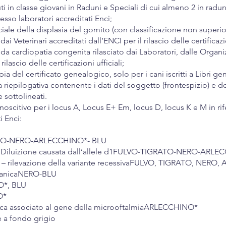
ti in classe giovani in Raduni e Speciali di cui almeno 2 in radu
sso laboratori accreditati Enci;
iciale della displasia del gomito (con classificazione non superio
i Veterinari accreditati dall’ENCI per il rilascio delle certificazio
 da cardiopatia congenita rilasciato dai Laboratori, dalle Organi
rilascio delle certificazioni ufficiali;
a del certificato genealogico, solo per i cani iscritti a Libri gen
riepilogativa contenente i dati del soggetto (frontespizio) e de
e sottolineati.
oscitivo per i locus A, Locus E+ Em, locus D, locus K e M in rif
i Enci:
ATO-NERO-ARLECCHINO*- BLU
 Diluizione causata dall’allele d1FULVO-TIGRATO-NERO-ARLE
e – rilevazione della variante recessivaFULVO, TIGRATO, NERO
lanicaNERO-BLU
O*, BLU
O*
nca associato al gene della microoftalmiaARLECCHINO*
e a fondo grigio