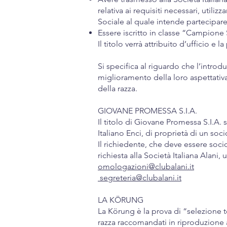
relativa ai requisiti necessari, util
Sociale al quale intende partecipare
Essere iscritto in classe “Campione
Il titolo verrà attribuito d’ufficio 
Si specifica al riguardo che l’introduz
miglioramento della loro aspettativa 
della razza.
GIOVANE PROMESSA S.I.A.
Il titolo di Giovane Promessa S.I.A.
Italiano Enci, di proprietà di un 
Il richiedente, che deve essere socio
richiesta alla Società Italiana Alani,
omologazioni@clubalani.it
segreteria@clubalani.it
LA KÖRUNG
La Körung è la prova di “selezione ted
razza raccomandati in riproduzione 