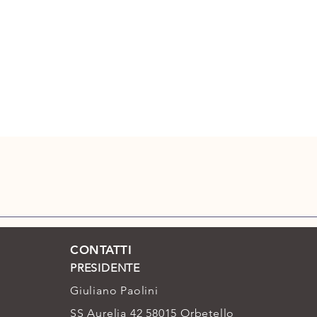
CONTATTI
PRESIDENTE
Giuliano Paolini
SS Aurelia 42 58015 Orbetello