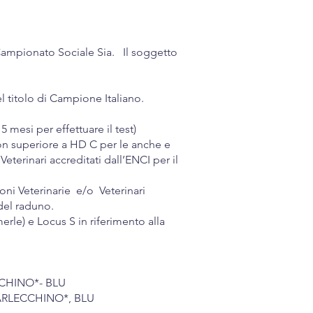
i Campionato Sociale Sia. Il soggetto
 titolo di Campione Italiano.
 mesi per effettuare il test)
 non superiore a HD C per le anche e
eterinari accreditati dall’ENCI per il
oni Veterinarie e/o Veterinari
 del raduno.
rle) e Locus S in riferimento alla
CCHINO*- BLU
, ARLECCHINO*, BLU