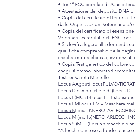
• Tre 1° ECC correlati di JCac ottenu
• Attestazione del deposito DNA pre
• Copia del certificato di lettura uff
dalle Organizzazioni Veterinarie e/o da
• Copia del certificato di esenzione
Veterinari accreditati dall’ENCI per il 
• Si dovrà allegare alla domanda copi
qualifiche comprensivo della pagina 
i risultati sopra elencati, evidenziati 
• Copia Test genetico del colore con
eseguiti presso laboratori accreditat
TestPer Varietà Mantello
Locus A
Agouti locusFULVO-TIGR
Locus D canino (allele d1)
Locus D –
Locus E(MCR1)
Locus E – Estension
Locus EM
Locus EM – Maschera me
Locus K
Locus KNERO, ARLECCHIN
Locus M (merle)
NERO-ARLECCHIN
Locus S (MITF)
Locus s macchia bia
*Arlecchino inteso a fondo bianco 