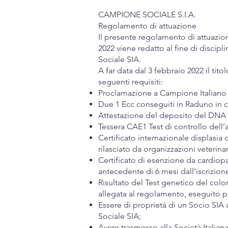
CAMPIONE SOCIALE S.I.A.
Regolamento di attuazione
Il presente regolamento di attuazio
2022 viene redatto al fine di discipl
Sociale SIA.
A far data dal 3 febbraio 2022 il tit
seguenti requisiti:
Proclamazione a Campione Italiano 
Due 1 Ecc conseguiti in Raduno in c
Attestazione del deposito del DNA pr
Tessera CAE1 Test di controllo dell’af
Certificato internazionale displasia
rilasciato da organizzazioni veterinar
Certificato di esenzione da cardiopat
antecedente di 6 mesi dall’iscrizio
Risultato del Test genetico del colo
allegata al regolamento, eseguito pr
Essere di proprietà di un Socio SIA 
Sociale SIA;
Avere trasmesso alla Società Italiana