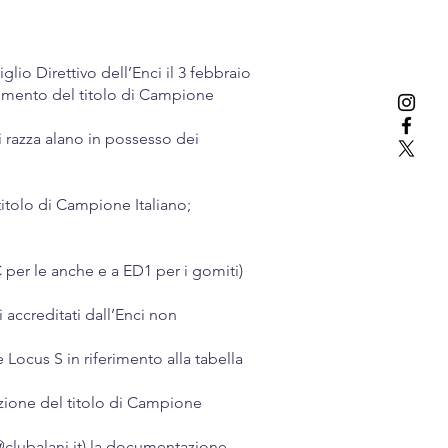
o Direttivo dell’Enci il 3 febbraio
eguimento del titolo di Campione
i razza alano in possesso dei
itolo di Campione Italiano;
 per le anche e a ED1 per i gomiti)
 accreditati dall’Enci non
 Locus S in riferimento alla tabella
azione del titolo di Campione
clubalani.it
) la documentazione