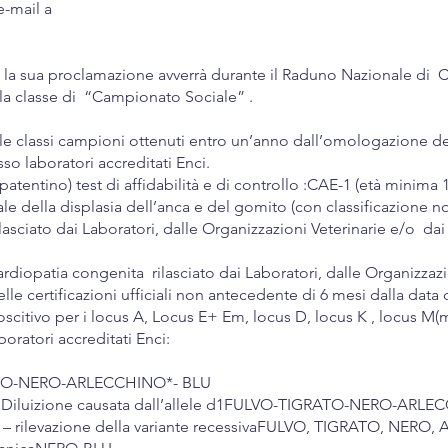
e-mail a
icio e la sua proclamazione avverrà durante il Raduno Nazionale d
la classe di “Campionato Sociale” .
le classi campioni ottenuti entro un’anno dall’omologazione del
o laboratori accreditati Enci.
tentino) test di affidabilità e di controllo :CAE-1 (età minima 15
ciale della displasia dell’anca e del gomito (con classificazione
lasciato dai Laboratori, dalle Organizzazioni Veterinarie e/o dai V
rdiopatia congenita rilasciato dai Laboratori, dalle Organizzazi
delle certificazioni ufficiali non antecedente di 6 mesi dalla data
citivo per i locus A, Locus E+ Em, locus D, locus K , locus M(me
oratori accreditati Enci:
ATO-NERO-ARLECCHINO*- BLU
 Diluizione causata dall’allele d1FULVO-TIGRATO-NERO-ARLE
e – rilevazione della variante recessivaFULVO, TIGRATO, NERO