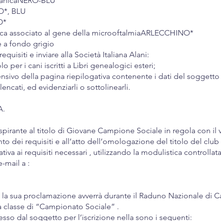
lanicaNERO-BLU
O*, BLU
O*
nca associato al gene della microoftalmiaARLECCHINO*
e a fondo grigio
quisiti e inviare alla Società Italiana Alani:
 per i cani iscritti a Libri genealogici esteri;
nsivo della pagina riepilogativa contenente i dati del soggetto 
elencati, ed evidenziarli o sottolinearli.
A.
aspirante al titolo di Giovane Campione Sociale in regola con i
to dei requisiti e all’atto dell’omologazione del titolo del club 
iva ai requisiti necessari , utilizzando la modulistica controllata
-mail a :
cio e la sua proclamazione avverrà durante il Raduno Nazionale di
la classe di “Campionato Sociale” .
sesso dal soggetto per l’iscrizione nella sono i seguenti: