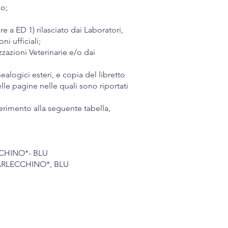
no;
re a ED 1) rilasciato dai Laboratori,
ni ufficiali;
zzazioni Veterinarie e/o dai
ealogici esteri, e copia del libretto
lle pagine nelle quali sono riportati
erimento alla seguente tabella,
CCHINO*- BLU
, ARLECCHINO*, BLU