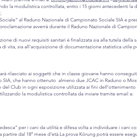
izzando la modulistica controllata, entro i 15 giorni antecedenti
;
 Sociale” al Raduno Nazionale di Campionato Sociale SIA e prese
e la proclamazione avverrà durante il Raduno Nazionale di Campion
ione di nuovi requisiti sanitari è finalizzata sia alla tutela della s
di vita, sia all’acquisizione di documentazione statistica utile 
 sarà rilasciato ai soggetti che in classe giovane hanno consegu
socio SIA, che hanno ottenuto almeno due JCAC in Raduno o Most
 del Club in ogni esposizione utilizzata ai fini dell’ottenimento d
 utilizzando la modulistica controllata da inviare tramite email a:
esca” per i cani da utilità e difesa volta a individuare i cani co
a partire dal 18° mese d’età.La prova Körung potrà essere esegu